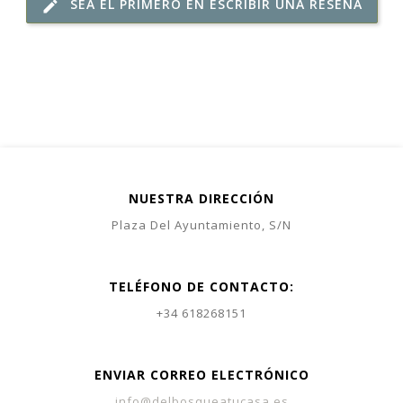
SEA EL PRIMERO EN ESCRIBIR UNA RESEÑA
edit
NUESTRA DIRECCIÓN
Plaza Del Ayuntamiento, S/N
TELÉFONO DE CONTACTO:
+34 618268151
ENVIAR CORREO ELECTRÓNICO
info@delbosqueatucasa.es