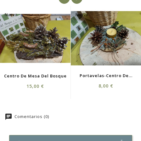
Nuevo
Nuevo
Portavelas-Centro De...
Centro De Mesa Del Bosque
Precio
Precio
8,00 €
15,00 €
chat
Comentarios (0)