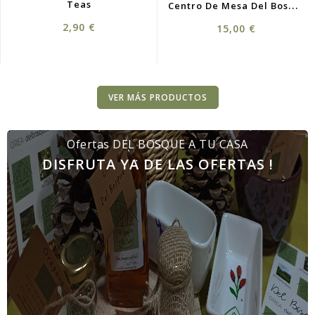
C
Entro De Mesa Del Bosque
Teas
Precio
Precio
2,90 €
15,00 €
VER MÁS PRODUCTOS
Ofertas DEL BOSQUE A TU CASA
DISFRUTA YA DE LAS OFERTAS !