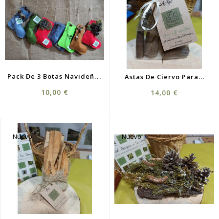
P
Ack De 3 Botas Navideñas
Astas De Ciervo Para...
Precio
Precio
10,00 €
14,00 €
Nuevo
Nuevo