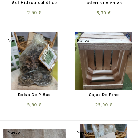
Gel Hidroalcohólico
Boletus En Polvo
Precio
Precio
2,50 €
5,70 €
Nuevo
Nuevo
Bolsa De Piñas
Cajas De Pino
Precio
Precio
5,90 €
25,00 €
Nuevo
Nuevo