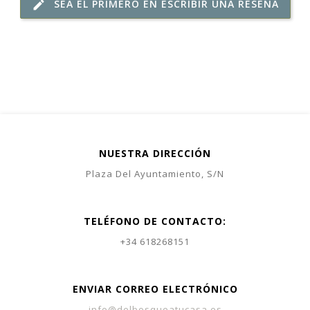
SEA EL PRIMERO EN ESCRIBIR UNA RESEÑA
edit
NUESTRA DIRECCIÓN
Plaza Del Ayuntamiento, S/N
TELÉFONO DE CONTACTO:
+34 618268151
ENVIAR CORREO ELECTRÓNICO
info@delbosqueatucasa.es