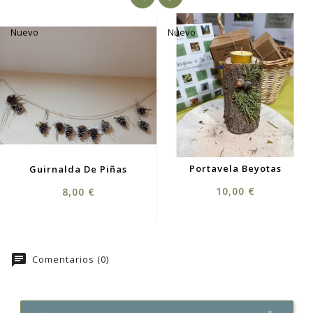
Nuevo
Nuevo
Portavela Beyotas
Guirnalda De Piñas
Precio
Precio
10,00 €
8,00 €
chat
Comentarios (0)