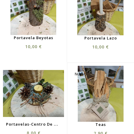
Portavela Beyotas
Portavela Lazo
10,00 €
10,00 €
Nuevo
Nuevo
P
Ortavelas-Centro De Mesa Del Bosque
Teas
8,00 €
2,90 €